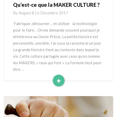
Qu’est-ce que la MAKER CULTURE ?
Qu’est-
ce
By
Angael B
|
6 Décembre 2017
que
la
Fabriquer, détourner… et utiliser la technologie
MAKER
pour le faire. . On me demande souvent pourquoi je
CULTURE
m’intéresse au Geste Précis. La petite histoire est
?
personnelle, sensible, t je vous la raconterai un jour.
La grande histoire tient au contexte dans lequel je
vis. Cette culture partagée avec ceux qu’on nomme
les MAKERS, « ceux qui font ». La formule n’est peut-
être …
+
Read
More