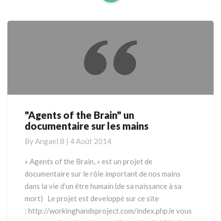
Read
More
"Agents of the Brain" un
"Agents
documentaire sur les mains
of
the
By
Angael B
|
4 Août 2014
Brain"
un
« Agents of the Brain, » est un projet de
documentaire
documentaire sur le rôle important de nos mains
sur
dans la vie d’un être humain (de sa naissance à sa
les
mort) Le projet est developpé sur ce site
mains
: http://workinghandsproject.com/index.phpJe vous