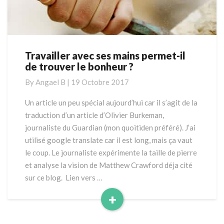
Travailler avec ses mains permet-il
Travailler
de trouver le bonheur ?
avec
ses
By
Angael B
|
19 Octobre 2017
mains
permet-
Un article un peu spécial aujourd’hui car il s’agit de la
il
traduction d’un article d’Olivier Burkeman,
de
journaliste du Guardian (mon quoitiden préféré). J’ai
trouver
utilisé google translate car il est long, mais ça vaut
le
le coup. Le journaliste expérimente la taille de pierre
bonheur
?
et analyse la vision de Matthew Crawford déja cité
sur ce blog. Lien vers …
+
Read
More