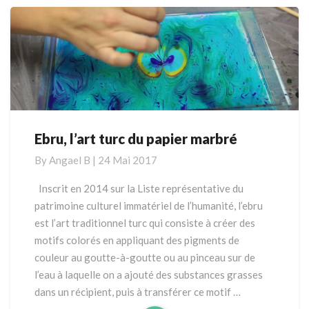
Ebru, l’art turc du papier marbré
Ebru,
l’art
By
Angael B
|
24 Mai 2017
turc
du
Inscrit en 2014 sur la Liste représentative du
papier
patrimoine culturel immatériel de l’humanité, l’ebru
marbré
est l’art traditionnel turc qui consiste à créer des
motifs colorés en appliquant des pigments de
couleur au goutte-à-goutte ou au pinceau sur de
l’eau à laquelle on a ajouté des substances grasses
dans un récipient, puis à transférer ce motif …