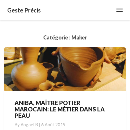
Geste Précis
Toggl
Navig
Catégorie :
Maker
ANIBA, MAÎTRE POTIER
ANIBA,
MAROCAIN: LE MÉTIER DANS LA
MAÎTRE
PEAU
POTIER
MAROCAIN:
By
Angael B
|
6 Août 2019
LE