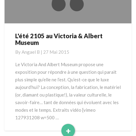
L'été 2105 au Victoria & Albert
L'été
Museum
2105
au
By
Angael B
|
27 Mai 2015
Victoria
&
Le Victoria And Albert Museum propose une
Albert
exposition pour répondre à une question qui parait
Museum
plus simple qu’elle ne l’est. Qu’est-ce que le luxe
aujourd’hui? La conception, la fabrication, le matériel
(or, diamant ou plastique!), la valeur culturelle, le
savoir-faire… tant de données qui évoluent avec les
modes et le temps. Extraits vidéo [vimeo
127931208 w=500 …
+