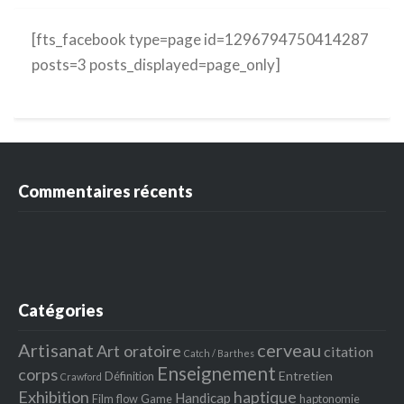
[fts_facebook type=page id=1296794750414287
posts=3 posts_displayed=page_only]
Commentaires récents
Catégories
Artisanat
cerveau
Art oratoire
citation
Catch / Barthes
Enseignement
corps
Entretien
Définition
Crawford
Exhibition
haptique
Handicap
Film
flow
Game
haptonomie