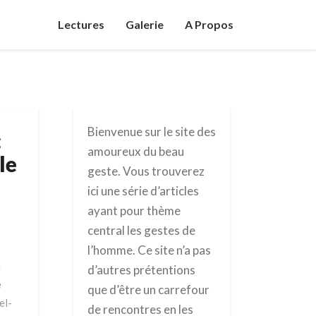
Lectures
Galerie
A Propos
Bienvenue sur le site des
:
amoureux du beau
le
geste. Vous trouverez
ici une série d’articles
ayant pour thème
central les gestes de
l’homme. Ce site n’a pas
a
d’autres prétentions
e
que d’être un carrefour
el-
de rencontres en les