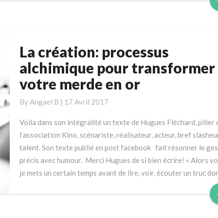
La création: processus
La
création:
alchimique pour transformer
processus
votre merde en or
alchimique
pour
By
Angael B
|
17 Avril 2017
transformer
votre
Voila dans son intégralité un texte de Hugues Fléchard, pilier 
merde
l’association Kino, scénariste, réalisateur, acteur, bref slasheu
en
talent. Son texte publié en post facebook fait résonner le ge
or
précis avec humour. Merci Hugues de si bien écrire! « Alors voi
je mets un certain temps avant de lire, voir, écouter un truc do