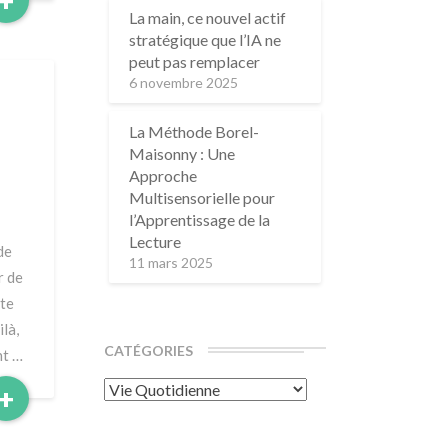
+
More
La main, ce nouvel actif
stratégique que l’IA ne
peut pas remplacer
6 novembre 2025
La Méthode Borel-
Maisonny : Une
Approche
Multisensorielle pour
l’Apprentissage de la
Lecture
de
11 mars 2025
r de
ste
là,
CATÉGORIES
nt …
Catégories
Read
+
More