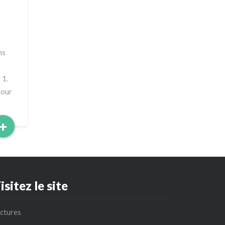
ns
 1.
pour
Read
+
More
isitez le site
ctures