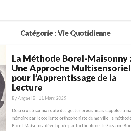
Catégorie :
Vie Quotidienne
La Méthode Borel-Maisonny 
La
Méthode
Une Approche Multisensoriel
Borel-
pour l’Apprentissage de la
Maisonny
Lecture
:
Une
By
Angael B
|
11 Mars 2025
Approche
Multisensorielle
Déjà croisé sur ma route des gestes précis, mais rappelée à m
pour
mémoire par l’excellente orthophoniste de ma ville, la méthod
l’Apprentissage
Borel-Maisonny, développée par l’orthophoniste Suzanne Bor
de