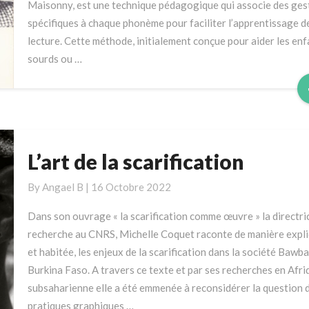
Maisonny, est une technique pédagogique qui associe des ges
la
spécifiques à chaque phonème pour faciliter l’apprentissage de
Lecture
lecture. Cette méthode, initialement conçue pour aider les enf
sourds ou …
L’art de la scarification
L’art
de
By
Angael B
|
16 Octobre 2022
la
scarification
Dans son ouvrage « la scarification comme œuvre » la directri
recherche au CNRS, Michelle Coquet raconte de manière expli
et habitée, les enjeux de la scarification dans la société Bawba
Burkina Faso. A travers ce texte et par ses recherches en Afri
subsaharienne elle a été emmenée à reconsidérer la question 
pratiques graphiques …