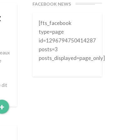
FACEBOOK NEWS
t
[fts_facebook
type=page
id=1296794750414287
posts=3
peaux
posts_displayed=page_only]
e
 dit
Read
+
More