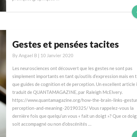
Gestes et pensées tacites
Gestes
et
By
Angael B
|
10 Janvier 2020
pensées
tacites
Les neurosciences ont découvert que les gestes ne sont pas
simplement importants en tant qu’outils d’expression mais en 
que guides de cognition et de perception. Un excellent article i
traduit de QUANTAMAGAZINE, par Raleigh McElvery.
https://www.quantamagazine.org/how-the-brain-links-gestu
perception-and-meaning-20190325/ Vous rappelez-vous la
dernière fois que quelqu’un vous « fait un doigt »? Que ce doig
soit accompagné ou non d’obscénités …