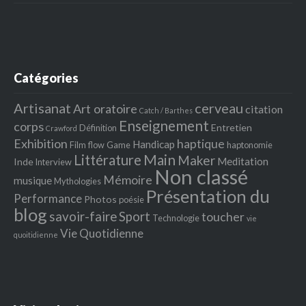
Catégories
Artisanat
cerveau
Art oratoire
citation
Catch / Barthes
Enseignement
corps
Entretien
Définition
Crawford
Exhibition
haptique
Handicap
Film
flow
Game
haptonomie
Littérature
Main
Maker
Meditation
Inde
Interview
Non classé
Mémoire
musique
Mythologies
Présentation du
Performance
Photos
poésie
blog
savoir-faire
Sport
toucher
Technologie
vie
Vie Quotidienne
quoitidienne