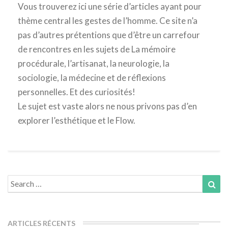
Vous trouverez ici une série d’articles ayant pour
thème central les gestes de l’homme. Ce site n’a
pas d’autres prétentions que d’être un carrefour
de rencontres en les sujets de La mémoire
procédurale, l’artisanat, la neurologie, la
sociologie, la médecine et de réflexions
personnelles. Et des curiosités!
Le sujet est vaste alors ne nous privons pas d’en
explorer l’esthétique et le Flow.
Search
Sea
for:
ARTICLES RÉCENTS