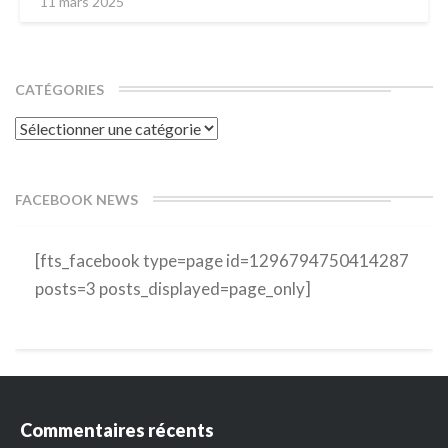
11 mars 2025
CATÉGORIES
Catégories
FACEBOOK NEWS
[fts_facebook type=page id=1296794750414287
posts=3 posts_displayed=page_only]
Commentaires récents