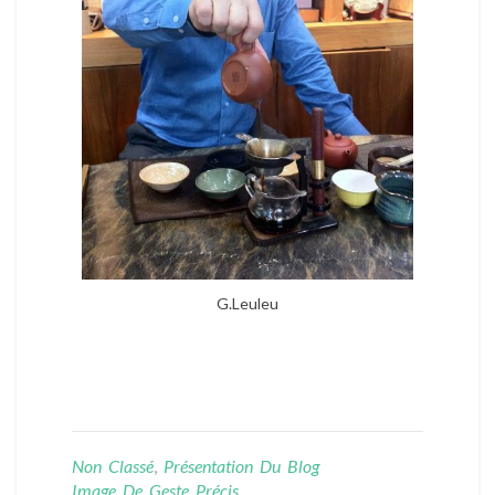
G.Leuleu
Non Classé
,
Présentation Du Blog
Image De Geste Précis