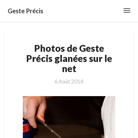
Geste Précis
Toggl
Navig
Photos
Photos de Geste
de
Geste
Précis glanées sur le
Précis
net
glanées
sur
le
6 Août 2014
net