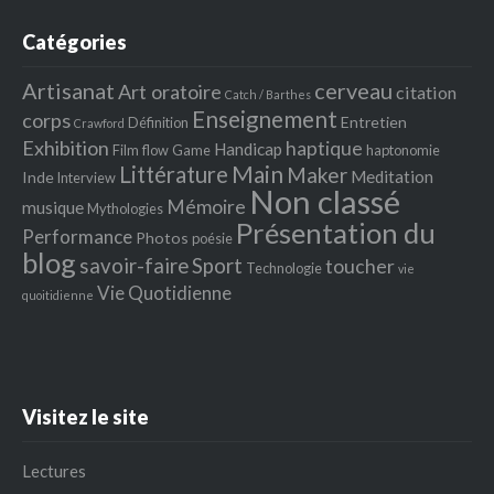
Catégories
Artisanat
cerveau
Art oratoire
citation
Catch / Barthes
Enseignement
corps
Entretien
Définition
Crawford
Exhibition
haptique
Handicap
Film
flow
Game
haptonomie
Littérature
Main
Maker
Meditation
Inde
Interview
Non classé
Mémoire
musique
Mythologies
Présentation du
Performance
Photos
poésie
blog
savoir-faire
Sport
toucher
Technologie
vie
Vie Quotidienne
quoitidienne
Visitez le site
Lectures