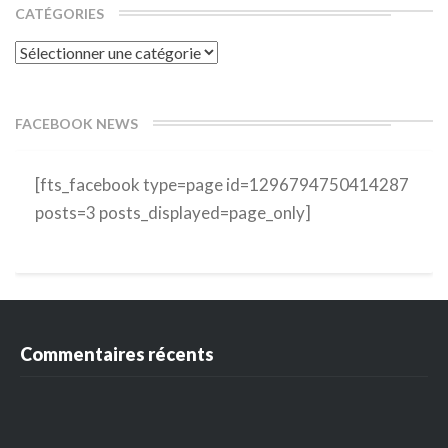
CATÉGORIES
Catégories
FACEBOOK NEWS
[fts_facebook type=page id=1296794750414287
posts=3 posts_displayed=page_only]
Commentaires récents