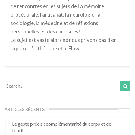
de rencontres en les sujets de La mémoire
procédurale, l’artisanat, la neurologie, la
sociologie, la médecine et de réflexions
personnelles. Et des curiosités!
Le sujet est vaste alors ne nous privons pas d’en
explorer l’esthétique et le Flow.
Search
Sea
for:
ARTICLES RÉCENTS
Le geste précis : complémentarité du corps et de
l’outil