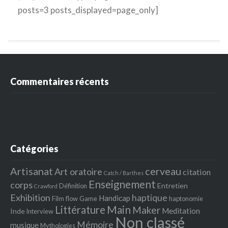
posts=3 posts_displayed=page_only]
Commentaires récents
Catégories
Artisanat
cerveau
Art oratoire
citation
Catch / Barthes
Enseignement
corps
Entretien
Définition
Crawford
Exhibition
haptique
Handicap
Film
flow
Game
haptonomie
Littérature
Main
Maker
Meditation
Inde
Interview
Non classé
Mémoire
musique
Mythologies