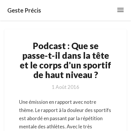
Geste Précis
Toggl
Navig
Podcast
Podcast : Que se
:
Que
passe-t-il dans la tête
se
et le corps d'un sportif
passe-
t-
de haut niveau ?
il
dans
1 Août 2016
la
tête
Une émission en rapport avec notre
et
le
thème. Le rapport à la douleur des sportifs
corps
est abordé en passant par la répétition
d'un
mentale des athlètes. Avec le très
sportif