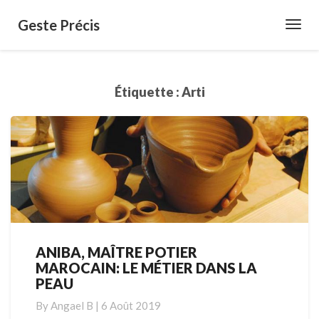
Geste Précis
Toggl
Navig
Étiquette :
Arti
ANIBA, MAÎTRE POTIER
ANIBA,
MAROCAIN: LE MÉTIER DANS LA
MAÎTRE
PEAU
POTIER
MAROCAIN:
By
Angael B
|
6 Août 2019
LE