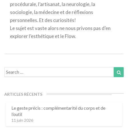
procédurale, l’artisanat, la neurologie, la
sociologie, la médecine et de réflexions
personnelles. Et des curiosités!
Le sujet est vaste alors ne nous privons pas d’en
explorer l’esthétique et le Flow.
Search
Sea
for:
ARTICLES RÉCENTS
Le geste précis : complémentarité du corps et de
l’outil
11 juin 2026