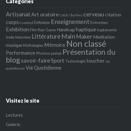
Catégories
Artisanat
cerveau
Art oratoire
citation
Catch / Barthes
Enseignement
corps
Entretien
Définition
Crawford
Exhibition
haptique
Handicap
Film
flow
Game
haptonomie
Littérature
Main
Maker
Meditation
Inde
Interview
Non classé
Mémoire
musique
Mythologies
Présentation du
Performance
Photos
poésie
blog
savoir-faire
Sport
toucher
Technologie
vie
Vie Quotidienne
quoitidienne
Visitez le site
Lectures
Galerie