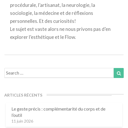
procédurale, l’artisanat, la neurologie, la
sociologie, la médecine et de réflexions
personnelles. Et des curiosités!
Le sujet est vaste alors ne nous privons pas d’en
explorer l’esthétique et le Flow.
Search
Sea
for:
ARTICLES RÉCENTS
Le geste précis : complémentarité du corps et de
l’outil
11 juin 2026