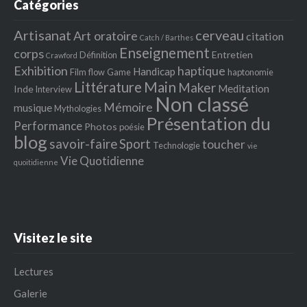
Catégories
Artisanat
cerveau
Art oratoire
citation
Catch / Barthes
Enseignement
corps
Entretien
Définition
Crawford
Exhibition
haptique
Handicap
Film
flow
Game
haptonomie
Littérature
Main
Maker
Meditation
Inde
Interview
Non classé
Mémoire
musique
Mythologies
Présentation du
Performance
Photos
poésie
blog
savoir-faire
Sport
toucher
Technologie
vie
Vie Quotidienne
quoitidienne
Visitez le site
Lectures
Galerie