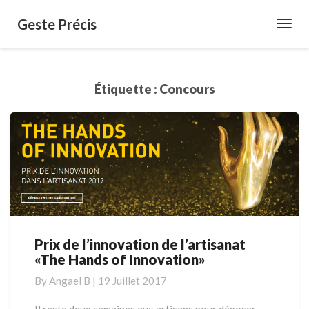
Geste Précis
Toggl
Navig
Étiquette :
Concours
Prix de l’innovation de l’artisanat
Prix
«The Hands of Innovation»
de
l’innovation
By
Angael B
|
19 Juillet 2017
de
l’artisanat