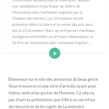
Il reste deux semaines aux artisans pour déposer
«The
leur candidature et participer au 5ePrix de
Hands
l’innovation dans l’artisanat, organisé par la
of
Chambre des métiers. Les 10 nominés seront
Innovation»
présentés début octobre et la remise des prix aura
lieu le 23 novembre. Start-up, entreprises familiales
multigénérationnelles ou artisans indépendants: le
5e Prix de l’innovation dans l’artisanat, baptisé …
+
Read
More
Bienvenue sur le site des amoureux du beau geste.
Vous trouverez ici une série d’articles ayant pour
thème central les gestes de l’homme. Ce site n’a
pas d’autres prétentions que d’être un carrefour
de rencontres en les sujets de La mémoire