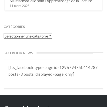
Multisensorielle pour l’Apprentissage de la Lecture
11 mars 2025
CATÉGORIES
Catégories
FACEBOOK NEWS
[fts_facebook type=page id=1296794750414287
posts=3 posts_displayed=page_only]