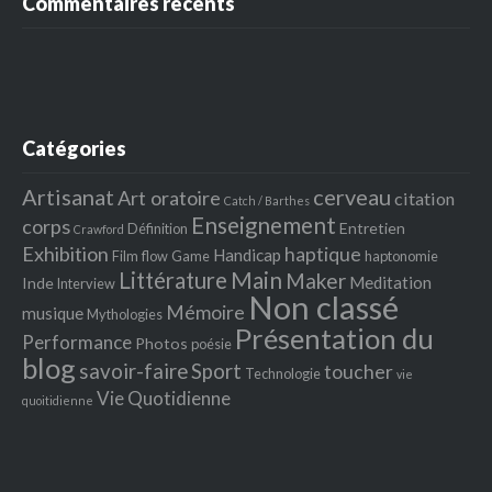
Commentaires récents
Catégories
Artisanat
cerveau
Art oratoire
citation
Catch / Barthes
Enseignement
corps
Entretien
Définition
Crawford
Exhibition
haptique
Handicap
Film
flow
Game
haptonomie
Littérature
Main
Maker
Meditation
Inde
Interview
Non classé
Mémoire
musique
Mythologies
Présentation du
Performance
Photos
poésie
blog
savoir-faire
Sport
toucher
Technologie
vie
Vie Quotidienne
quoitidienne