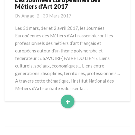
Métiers d’Art 2017
Journées
Européennes
By
Angael B
|
30 Mars 2017
des
Métiers
Les 31 mars, 1er et 2 avril 2017, les Journées
d’Art
Européennes des Métiers d’Art rassembleront les
2017
professionnels des métiers d’art français et
européens autour d’un thème polymorphe et
fédérateur : « SAVOIR(-)FAIRE DU LIEN ». Liens
culturels, sociaux, économiques… Liens entre
générations, disciplines, territoires, professionnels…
A travers cette thématique, l’Institut National des
Métiers d’Art souhaite valoriser la …
+
Read
More