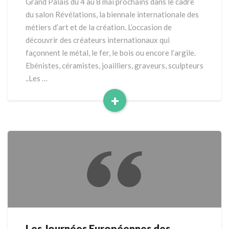
Grand Palais du 4 au 8 mai prochains dans le cadre
du salon Révélations, la biennale internationale des
métiers d’art et de la création. L’occasion de
découvrir des créateurs internationaux qui
façonnent le métal, le fer, le bois ou encore l’argile.
Ebénistes, céramistes, joailliers, graveurs, sculpteurs
..Les …
+
Read
More
Les Journées Européennes des
Les