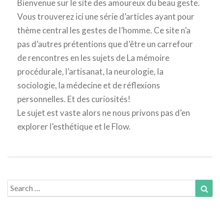
Bienvenue sur le site des amoureux du beau geste.
Vous trouverez ici une série d’articles ayant pour
thème central les gestes de l’homme. Ce site n’a
pas d’autres prétentions que d’être un carrefour
de rencontres en les sujets de La mémoire
procédurale, l’artisanat, la neurologie, la
sociologie, la médecine et de réflexions
personnelles. Et des curiosités!
Le sujet est vaste alors ne nous privons pas d’en
explorer l’esthétique et le Flow.
Search
Sea
for: