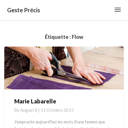
Geste Précis
Toggl
Navig
Étiquette :
Flow
Marie Labarelle
Marie
Labarelle
By
Angael B
|
11 Octobre 2015
J’emprunte aujourd’hui les mots d’une femme que