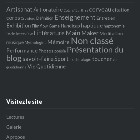
Artisanat
cerveau
Art oratoire
citation
Catch / Barthes
Enseignement
corps
Entretien
Définition
Crawford
Exhibition
haptique
Handicap
Film
flow
Game
haptonomie
Littérature
Main
Maker
Meditation
Inde
Interview
Non classé
Mémoire
musique
Mythologies
Présentation du
Performance
Photos
poésie
blog
savoir-faire
Sport
toucher
Technologie
vie
Vie Quotidienne
quoitidienne
Visitez le site
Lectures
Galerie
A propos