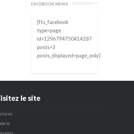
FACEBOOK NEWS
[fts_facebook
type=page
id=1296794750414287
posts=3
posts_displayed=page_only]
isitez le site
ctures
lerie
propos