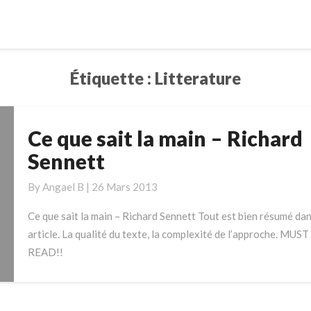
Étiquette :
Litterature
Ce que sait la main – Richard
Ce
que
Sennett
sait
la
By
Angael B
|
26 Mars 2013
main
Ce que sait la main – Richard Sennett Tout est bien résumé dan
–
article. La qualité du texte, la complexité de l’approche. MUST
Richard
READ!!
Sennett