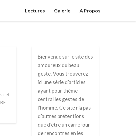
Lectures
Galerie
A Propos
Bienvenue sur le site des
amoureux du beau
geste. Vous trouverez
ici une série d’articles
ayant pour thème
s cet
central les gestes de
 BE
l’homme. Ce site n’a pas
d’autres prétentions
que d’être un carrefour
de rencontres en les