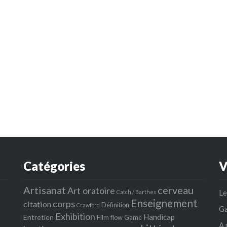
Catégories
V
Artisanat
cerveau
Art oratoire
Le
Catch / Barthes
Enseignement
corps
citation
Définition
Crawford
Ga
Exhibition
Handicap
Entretien
Film
flow
Game
A 