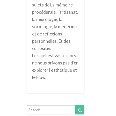
sujets de La mémoire
procédurale, l’artisanat,
la neurologie, la
sociologie, la médecine
et de réflexions
personnelles. Et des
curiosités!
Le sujet est vaste alors
ne nous privons pas d’en
explorer l’esthétique et
le Flow.
Search
Search
for: