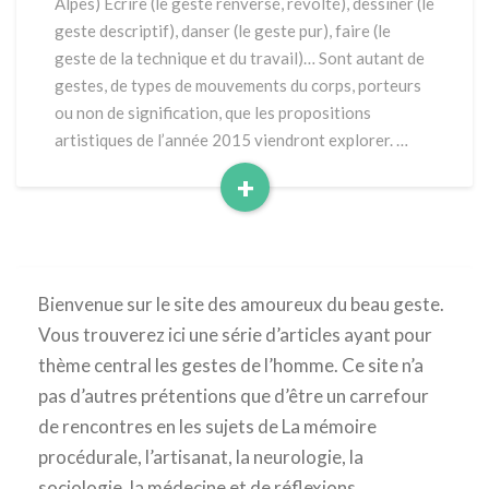
Alpes) Écrire (le geste renversé, révolté), dessiner (le
geste
geste descriptif), danser (le geste pur), faire (le
geste de la technique et du travail)… Sont autant de
gestes, de types de mouvements du corps, porteurs
ou non de signification, que les propositions
artistiques de l’année 2015 viendront explorer. …
+
Read
More
Bienvenue sur le site des amoureux du beau geste.
Vous trouverez ici une série d’articles ayant pour
thème central les gestes de l’homme. Ce site n’a
pas d’autres prétentions que d’être un carrefour
de rencontres en les sujets de La mémoire
procédurale, l’artisanat, la neurologie, la
sociologie, la médecine et de réflexions