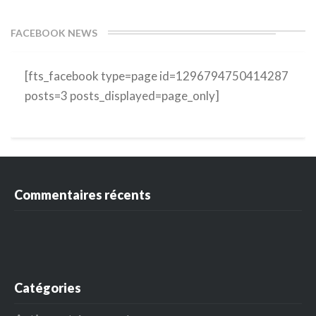
FACEBOOK NEWS
[fts_facebook type=page id=1296794750414287
posts=3 posts_displayed=page_only]
Commentaires récents
Catégories