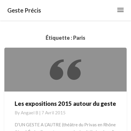
Geste Précis
Toggl
Navig
Étiquette :
Paris
Les expositions 2015 autour du geste
Les
expositions
By
Angael B
|
7 Avril 2015
2015
autour
D’UN GESTE A L’AUTRE (théâtre du Privas en Rhône
du