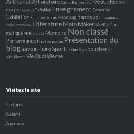
Artisanat
cerveau
Art oratoire
citation
Catch / Barthes
Enseignement
corps
Entretien
Définition
Crawford
Exhibition
haptique
Handicap
Film
flow
Game
haptonomie
Littérature
Main
Maker
Meditation
Inde
Interview
Non classé
Mémoire
musique
Mythologies
Présentation du
Performance
Photos
poésie
blog
savoir-faire
Sport
toucher
Technologie
vie
Vie Quotidienne
quoitidienne
Visitez le site
Lectures
Galerie
A propos