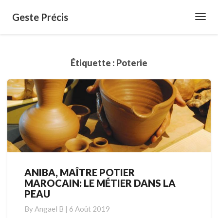
Geste Précis
Toggl
Navig
Étiquette :
Poterie
ANIBA, MAÎTRE POTIER
ANIBA,
MAROCAIN: LE MÉTIER DANS LA
MAÎTRE
PEAU
POTIER
MAROCAIN:
By
Angael B
|
6 Août 2019
LE