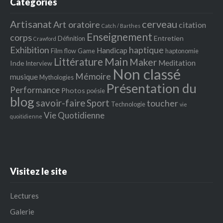
Catégories
Artisanat
cerveau
Art oratoire
citation
Catch / Barthes
Enseignement
corps
Entretien
Définition
Crawford
Exhibition
haptique
Handicap
Film
flow
Game
haptonomie
Littérature
Main
Maker
Meditation
Inde
Interview
Non classé
Mémoire
musique
Mythologies
Présentation du
Performance
Photos
poésie
blog
savoir-faire
Sport
toucher
Technologie
vie
Vie Quotidienne
quoitidienne
Visitez le site
Lectures
Galerie