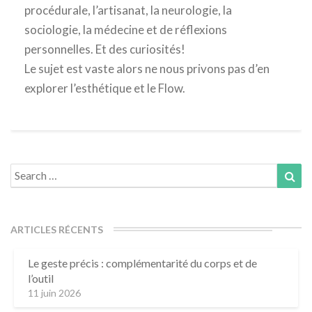
procédurale, l’artisanat, la neurologie, la
sociologie, la médecine et de réflexions
personnelles. Et des curiosités!
Le sujet est vaste alors ne nous privons pas d’en
explorer l’esthétique et le Flow.
Search
Sea
for:
ARTICLES RÉCENTS
Le geste précis : complémentarité du corps et de
l’outil
11 juin 2026