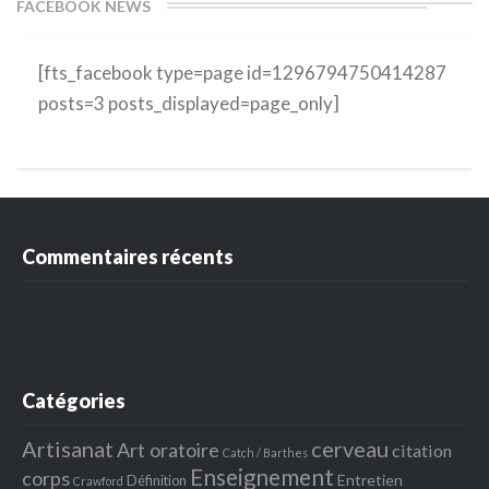
FACEBOOK NEWS
[fts_facebook type=page id=1296794750414287
posts=3 posts_displayed=page_only]
Commentaires récents
Catégories
Artisanat
cerveau
Art oratoire
citation
Catch / Barthes
Enseignement
corps
Entretien
Définition
Crawford