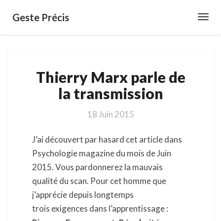
Geste Précis
Toggl
Navig
Thierry
Thierry Marx parle de
Marx
parle
la transmission
de
la
18 Juin 2015
transmission
J’ai découvert par hasard cet article dans
Psychologie magazine du mois de Juin
2015. Vous pardonnerez la mauvais
qualité du scan. Pour cet homme que
j’apprécie depuis longtemps
trois exigences dans l’apprentissage :