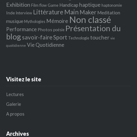
Exhibition
haptique
Handicap
Film
flow
Game
haptonomie
Littérature
Main
Maker
Meditation
Inde
Interview
Non classé
Mémoire
musique
Mythologies
Présentation du
Performance
Photos
poésie
blog
savoir-faire
Sport
toucher
Technologie
vie
Vie Quotidienne
quoitidienne
Visitez le site
Lectures
Galerie
A propos
Archives