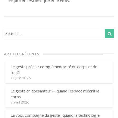
explorer l’esthétique et le Flow.
Search
Sea
for:
ARTICLES RÉCENTS
Le geste précis : complémentarité du corps et de
l’outil
11 juin 2026
Le geste en apesanteur — quand l’espace réécrit le
corps
9 avril 2026
La voix, compagne du geste : quand la technologie