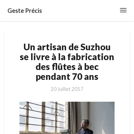
Geste Précis
Toggl
Navig
Un
Un artisan de Suzhou
artisan
de
se livre à la fabrication
Suzhou
des flûtes à bec
se
livre
pendant 70 ans
à
la
20 Juillet 2017
fabrication
des
flûtes
à
bec
pendant
70