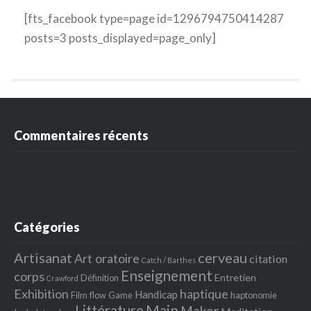
[fts_facebook type=page id=1296794750414287
posts=3 posts_displayed=page_only]
Commentaires récents
Catégories
Artisanat
cerveau
Art oratoire
citation
Catch / Barthes
Enseignement
corps
Entretien
Définition
Crawford
Exhibition
haptique
Handicap
Film
flow
Game
haptonomie
Littérature
Main
Maker