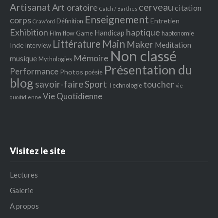
Artisanat
cerveau
Art oratoire
citation
Catch / Barthes
Enseignement
corps
Entretien
Définition
Crawford
Exhibition
haptique
Handicap
Film
flow
Game
haptonomie
Littérature
Main
Maker
Meditation
Inde
Interview
Non classé
Mémoire
musique
Mythologies
Présentation du
Performance
Photos
poésie
blog
savoir-faire
Sport
toucher
Technologie
vie
Vie Quotidienne
quoitidienne
Visitez le site
Lectures
Galerie
A propos