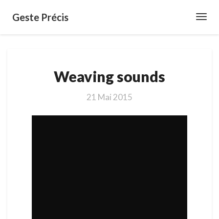
Geste Précis
Toggl
Navig
Weaving
Weaving sounds
sounds
21 Mai 2015